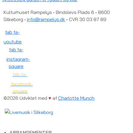
Kulturhuset Rampelys • Bindslevs Plads 6 • 8600
Silkeborg •
info@rampelys.dk
• CVR 30 03 87 89
fab fa-
youtube
fab fa-
instagram-
square
fab fa-
facebook-
square
©2026 Udviklet med
♥
af
Charlotte Munch
ARRANGEMENTER