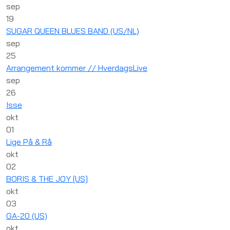
sep
19
SUGAR QUEEN BLUES BAND (US/NL)
sep
25
Arrangement kommer // HverdagsLive
sep
26
Isse
okt
01
Lige På & Rå
okt
02
BORIS & THE JOY [US]
okt
03
GA-20 (US)
okt