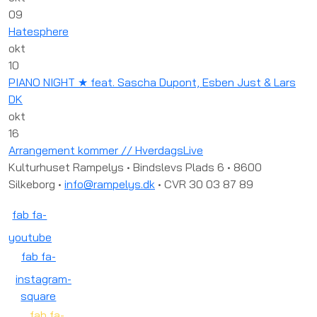
09
Hatesphere
okt
10
PIANO NIGHT ★ feat. Sascha Dupont, Esben Just & Lars
DK
okt
16
Arrangement kommer // HverdagsLive
Kulturhuset Rampelys • Bindslevs Plads 6 • 8600
Silkeborg •
info@rampelys.dk
• CVR 30 03 87 89
fab fa-
youtube
fab fa-
instagram-
square
fab fa-