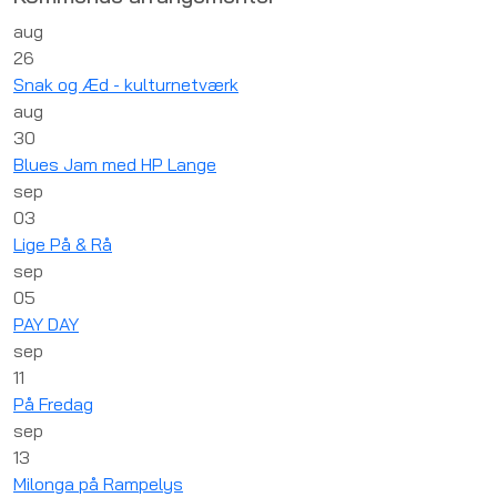
aug
26
Snak og Æd - kulturnetværk
aug
30
Blues Jam med HP Lange
sep
03
Lige På & Rå
sep
05
PAY DAY
sep
11
På Fredag
sep
13
Milonga på Rampelys