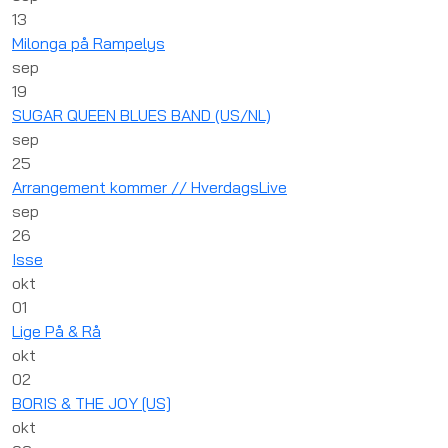
13
Milonga på Rampelys
sep
19
SUGAR QUEEN BLUES BAND (US/NL)
sep
25
Arrangement kommer // HverdagsLive
sep
26
Isse
okt
01
Lige På & Rå
okt
02
BORIS & THE JOY [US]
okt