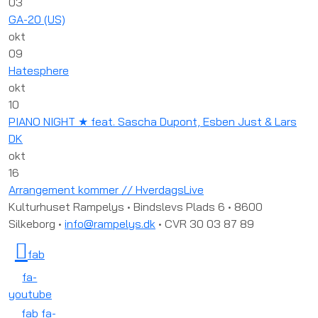
03
GA-20 (US)
okt
09
Hatesphere
okt
10
PIANO NIGHT ★ feat. Sascha Dupont, Esben Just & Lars
DK
okt
16
Arrangement kommer // HverdagsLive
Kulturhuset Rampelys • Bindslevs Plads 6 • 8600
Silkeborg •
info@rampelys.dk
• CVR 30 03 87 89
fab
fa-
youtube
fab fa-