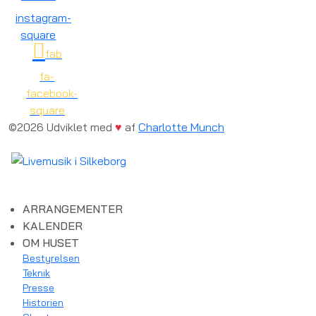
instagram-
square
fab
fa-
facebook-
square
©2026 Udviklet med
♥
af
Charlotte Munch
ARRANGEMENTER
KALENDER
OM HUSET
Bestyrelsen
Teknik
Presse
Historien