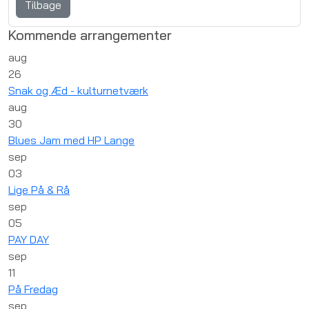
Tilbage
Kommende arrangementer
aug
26
Snak og Æd - kulturnetværk
aug
30
Blues Jam med HP Lange
sep
03
Lige På & Rå
sep
05
PAY DAY
sep
11
På Fredag
sep