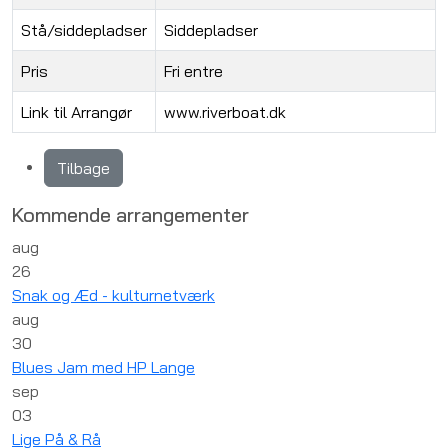
Stå/siddepladser
Siddepladser
Pris
Fri entre
Link til Arrangør
www.riverboat.dk
Tilbage
Kommende arrangementer
aug
26
Snak og Æd - kulturnetværk
aug
30
Blues Jam med HP Lange
sep
03
Lige På & Rå