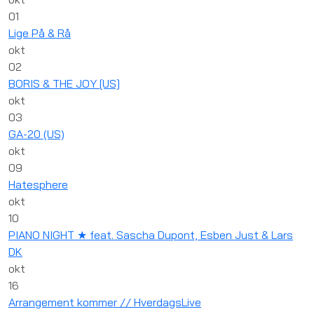
01
Lige På & Rå
okt
02
BORIS & THE JOY [US]
okt
03
GA-20 (US)
okt
09
Hatesphere
okt
10
PIANO NIGHT ★ feat. Sascha Dupont, Esben Just & Lars
DK
okt
16
Arrangement kommer // HverdagsLive