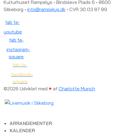
Kulturhuset Rampelys • Bindslevs Plads 6 • 8600
Silkeborg •
info@rampelys.dk
• CVR 30 03 87 89
fab fa-
youtube
fab fa-
instagram-
square
fab fa-
facebook-
square
©2026 Udviklet med
♥
af
Charlotte Munch
ARRANGEMENTER
KALENDER