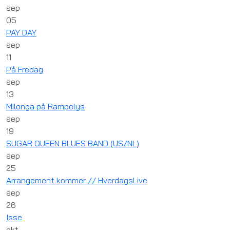
sep
05
PAY DAY
sep
11
På Fredag
sep
13
Milonga på Rampelys
sep
19
SUGAR QUEEN BLUES BAND (US/NL)
sep
25
Arrangement kommer // HverdagsLive
sep
26
Isse
okt